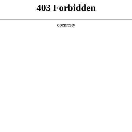
产品及服务
行业解决方案
合作伙伴
投资者关系
：5分钟生成招标文件，AI让招采变轻松
2025 / 12 / 08
、审查潜在风险点，往往是耗费团队大量时间的环节。一份文件的诞生
槛高、流程繁琐的招采文档编写及审查工作变得更高效、更智能？blb
，如同为招采工作装上“智慧大脑”，让复杂流程变得轻盈高效。