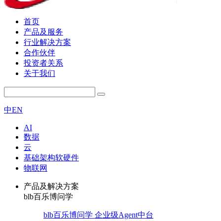
首页
产品及服务
行业解决方案
合作伙伴
投资者关系
关于我们
中
EN
AI
数据
云
基础架构软硬件
物联网
产品及解决方案
blb百乐博问学
blb百乐博问学 企业级Agent中台