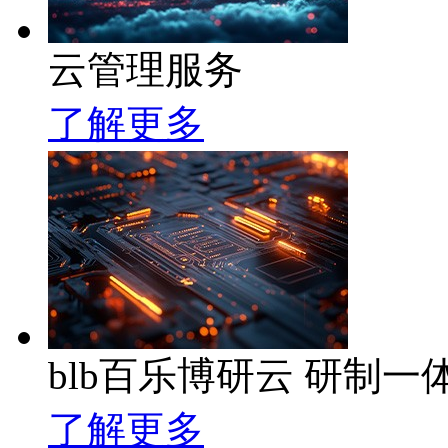
云管理服务
了解更多
blb百乐博研云 研制
了解更多