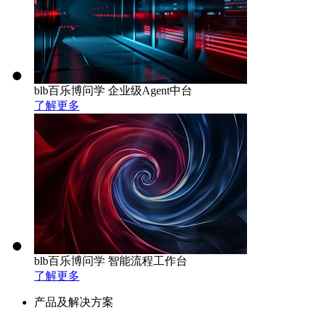
blb百乐博问学 企业级Agent中台
了解更多
blb百乐博问学 智能流程工作台
了解更多
产品及解决方案