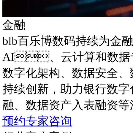
金融
blb百乐博数码持续为金
AI、云计算和数据专业
数字化架构、数据安全
持续创新，助力银行数字
融、数据资产入表融资
预约专家咨询