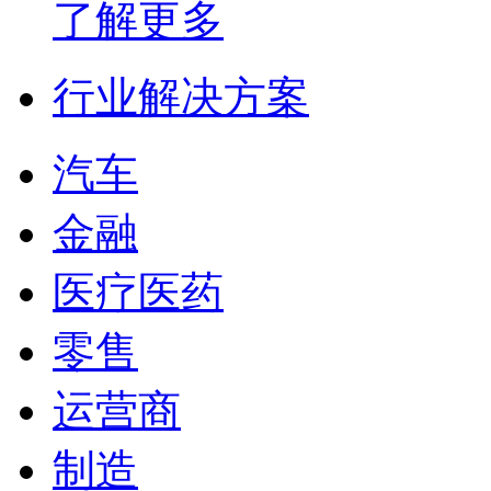
了解更多
行业解决方案
汽车
金融
医疗医药
零售
运营商
制造