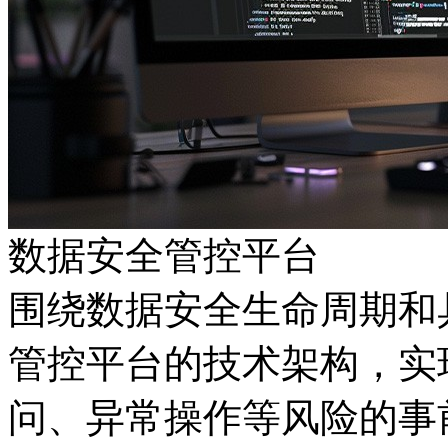
数据安全管控平台
围绕数据安全生命周期和具
管控平台的技术架构，实
问、异常操作等风险的事