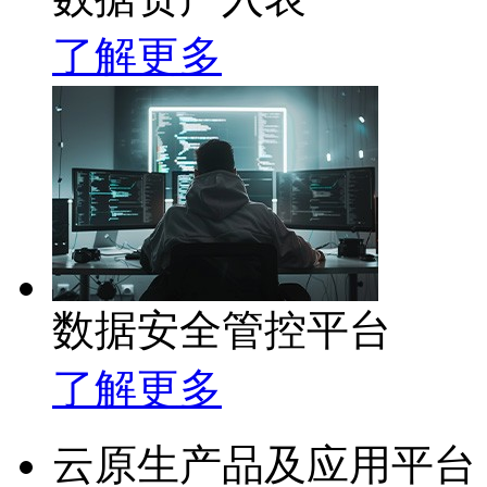
了解更多
数据安全管控平台
了解更多
云原生产品及应用平台