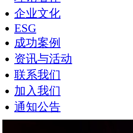
企业文化
ESG
成功案例
资讯与活动
联系我们
加入我们
通知公告