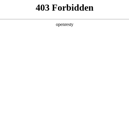
产品及服务
行业解决方案
合作伙伴
投资者关系
作伙伴，涵盖各大垂直行
生态网络。通过不断完善的产品
营销推广支持、资金链与
长，引领全产业链的数字