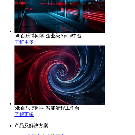
blb百乐博问学 企业级Agent中台
了解更多
blb百乐博问学 智能流程工作台
了解更多
产品及解决方案