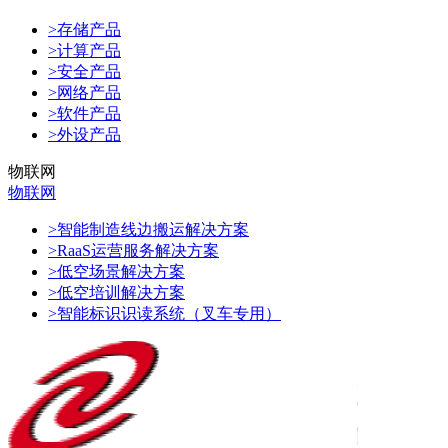
>存储产品
>计算产品
>安全产品
>网络产品
>软件产品
>外设产品
物联网
物联网
>智能制造线边搬运解决方案
>RaaS运营服务解决方案
>低空场景解决方案
>低空培训解决方案
>智能标识识读系统（叉车专用）